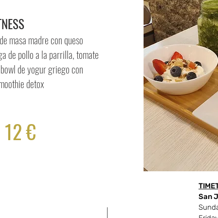
TNESS
a de masa madre con queso
 de pollo a la parrilla, tomate
, bowl de yogur griego con
smoothie detox
12 €
TIME
San J
Sunda