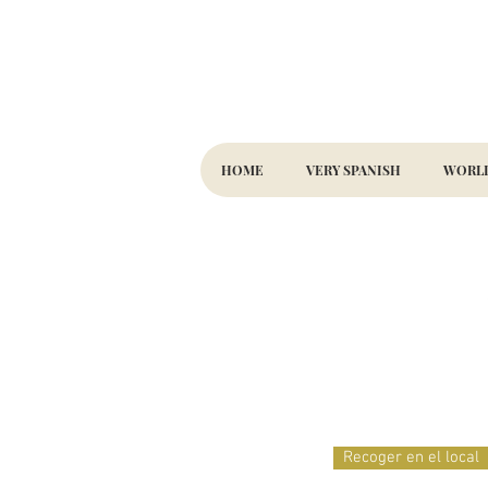
HOME
VERY SPANISH
WORLD
Recoger en el local